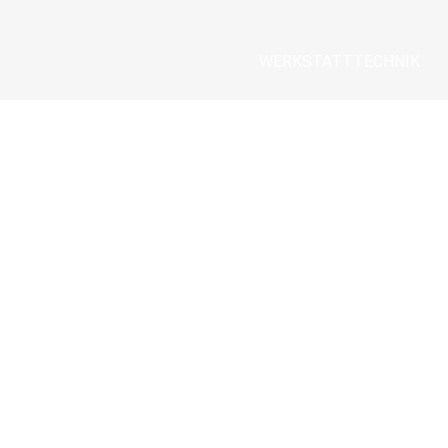
WERKSTATTTECHNIK
LINKS
START
HISTORIE