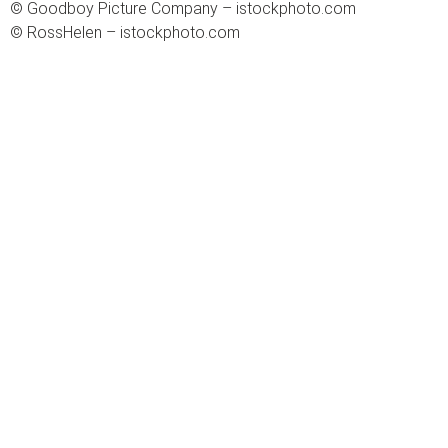
© Goodboy Picture Company – istockphoto.com
© RossHelen – istockphoto.com
ÜBER UNS
Unser Anspruch ist es, bedarfsgerechte, zukunftsfähige
Lösungen auf dem neuesten Stand zu planen. Aktuelle
technische Innovationen wie auch zukünftige Entwicklungen
haben wir stets im Blick.